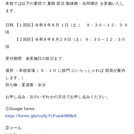
本校では以下の要領で 夏期 部活 動体験・合同稽古 を実施いたし
ます。
日時 【１回目】令和８年８月 １日（土 ） ９：３０～１２：３ ０
頃
【２回目】令和８年８月２９日（土） ９：３０～１２：３０
頃
受付期間 各実施日の前日まで
場所 ：本校道場（ ９：１０ に校門 にいらっしゃれば 部員が案内
します。）
持ち物：柔道着・水分
お申し込み：次のいずれかの方法でお申し込みください。
①Google forms
https://forms.gle/ivs6yYLPowik89NbA
②メール