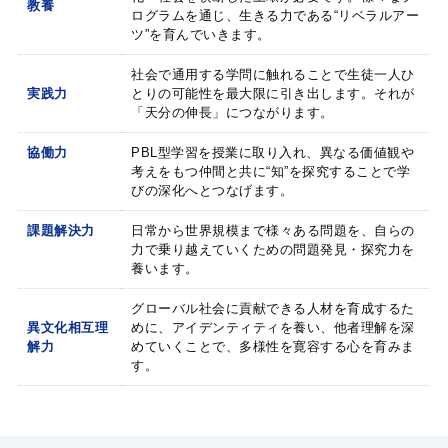
教養
ログラムを通じ、生きる力である“リベラルアー
ツ”を育んでいきます。
社会で通用する学問に触れることで生徒一人ひ
実践力
とりの可能性を最大限に引き出します。それが
「天分の伸長」につながります。
協働力
PBL型学習を授業に取り入れ、異なる価値観や
考えをもつ仲間と共に“知”を探究することで学
びの深化へとつなげます。
課題解決力
日常から世界規模まで様々ある問題を、自らの
力で乗り越えていくための問題発見・探究力を
養います。
グローバル社会に貢献できる人材を育成するた
異文化相互理
めに、アイデンティティを養い、他者理解を深
解力
めていくことで、多様性を寛容する心を育みま
す。