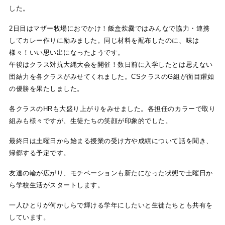
した。
2日目はマザー牧場におでかけ！飯盒炊爨ではみんなで協力・連携
してカレー作りに励みました。同じ材料を配布したのに、味は
様々！いい思い出になったようです。
午後はクラス対抗大縄大会を開催！数日前に入学したとは思えない
団結力を各クラスがみせてくれました。CSクラスのG組が面目躍如
の優勝を果たしました。
各クラスのHRも大盛り上がりをみせました。各担任のカラーで取り
組みも様々ですが、生徒たちの笑顔が印象的でした。
最終日は土曜日から始まる授業の受け方や成績について話を聞き、
帰郷する予定です。
友達の輪が広がり、モチベーションも新たになった状態で土曜日か
ら学校生活がスタートします。
一人ひとりが何かしらで輝ける学年にしたいと生徒たちとも共有を
しています。