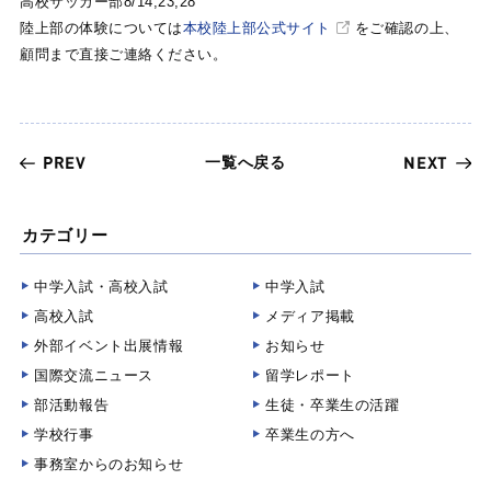
高校サッカー部8/14,23,28
陸上部の体験については
本校陸上部公式サイト
をご確認の上、
顧問まで直接ご連絡ください。
一覧へ戻る
PREV
NEXT
カテゴリー
中学入試・高校入試
中学入試
高校入試
メディア掲載
外部イベント出展情報
お知らせ
国際交流ニュース
留学レポート
部活動報告
生徒・卒業生の活躍
学校行事
卒業生の方へ
事務室からのお知らせ