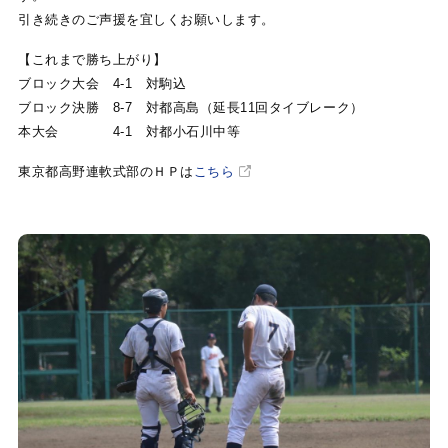
引き続きのご声援を宜しくお願いします。
【これまで勝ち上がり】
ブロック大会 4-1 対駒込
ブロック決勝 8-7 対都高島（延長11回タイブレーク）
本大会 4-1 対都小石川中等
東京都高野連軟式部のＨＰは
こちら