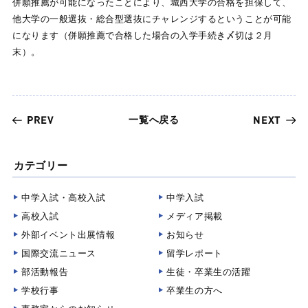
併願推薦が可能になったことにより、城西大学の合格を担保して、
他大学の一般選抜・総合型選抜にチャレンジするということが可能
になります（併願推薦で合格した場合の入学手続き〆切は２月
末）。
一覧へ戻る
PREV
NEXT
カテゴリー
中学入試・高校入試
中学入試
高校入試
メディア掲載
外部イベント出展情報
お知らせ
国際交流ニュース
留学レポート
部活動報告
生徒・卒業生の活躍
学校行事
卒業生の方へ