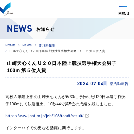
NEWS
お知らせ
HOME
NEWS
部活動報告
山崎天心くん U２０日本陸上競技選手権大会男子100m 第５位入賞
山崎天心くん U２０日本陸上競技選手権大会男子
100m 第５位入賞
2024.07.04
部活動報告
高校３年陸上部の山崎天心くんが6/30に行われたU20日本選手権男
子100mにて決勝進出、10秒44で第5位の成績を残しました。
https://www.jaaf.or.jp/jch/108/tandf/result/
インターハイでの更なる活躍に期待します。