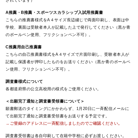
されています）
A推薦・B推薦・スポーツスカラシップ入試用推薦書
こちらの推薦書様式をA４サイズ長辺綴じで両面印刷し、表面は中
学校、裏面は受験者本人が記載した上で発行してください（黒か青
のボールペン使用、フリクションペン不可）。
C推薦用自己推薦書
こちらの自己推薦書様式をA４サイズで片面印刷し、受験者本人が
記載し保護者が押印したものをお送りください（黒か青のボールペ
ン使用、フリクションペン不可）。
調査書様式について
各都道府県の公立高校用の様式をご使用ください。
＜出願完了通知と調査書受領書について＞
願書郵送のタイミングにかかわらず、1月20日に一斉配信メールに
て出願完了通知と調査書受領書をお送りする予定です。
→ご登録のアドレスに一斉配信しましたのでご確認ください。
調査書受領書は各自印刷して在籍中学校に必ずお渡しください。