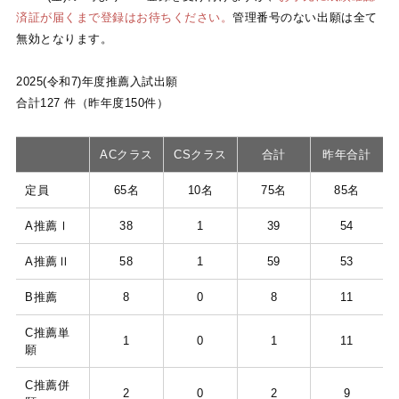
済証が届くまで登録はお待ちください。
管理番号のない出願は全て
無効となります。
2025(令和7)年度推薦入試出願
合計127 件（昨年度150件）
ACクラス
CSクラス
合計
昨年合計
定員
65名
10名
75名
85名
A推薦Ⅰ
38
1
39
54
A推薦Ⅱ
58
1
59
53
B推薦
8
0
8
11
C推薦単
1
0
1
11
願
C推薦併
2
0
2
9