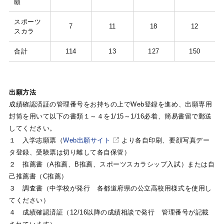
願
スポーツ
7
11
18
12
スカラ
合計
114
13
127
150
出願方法
成績確認済証の管理番号をお持ちの上でWeb登録を進め、出願専用
封筒を用いて以下の書類１～４を1/15～1/16必着、簡易書留で郵送
してください。
１ 入学志願票（
Web出願サイト
より各自印刷、要顔写真デー
タ登録、受験票は切り離して各自保管）
２ 推薦書（A推薦、B推薦、スポーツスカラシップ入試）または自
己推薦書（C推薦）
３ 調査書（中学校が発行 各都道府県の公立高校用様式を使用し
てください）
４ 成績確認済証（12/16以降の成績相談で発行 管理番号が記載